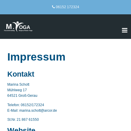
06152 172324
Impressum
Kontakt
Marina Schott
Mühlweg 17
64521 Groß-Gerau
Telefon: 06152/172324
E-Mail: marina.schott@arcor.de
St.Nr. 21 867 61550
Website